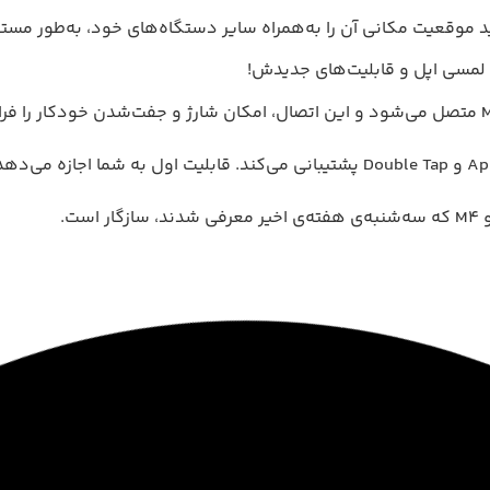
اپل پنسل پرو از ویژگی‌های نسل قبلی خود ازجمله Apple Pencil Hover و Double Tap پشتی