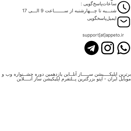
ساعات‌پاسخ‌گویی :
شنـــبه تا چـــهارشنبه از ســـــــاعت 9 الـــی 17
ایمیل‌پاسخگویی
support[at]appeto.ir
رترین اپلیکــــیشن ســـــاز آنلــاین یازدهمین دوره جشــنواره وب و
وبایل ایران - اپتو بزرگترین پــلتفرم اپلیکیشن ساز آنــــلاین