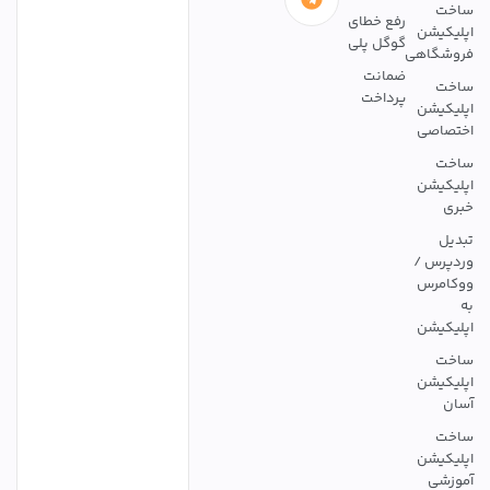
فع خطای
وگل پلی
مانت
رداخت