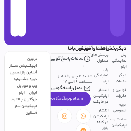
ها
اهنماوآموزش
تمــــاس‌باما
رسش‌های
ساعات‌پاسخ‌گویی
برترین
تداول
:
اپلیکــــیشن ســـــاز
نل
آنلــاین یازدهمین
مایندگی
شنـــبه تا چـــهارشنبه از
دوره جشــنواره
پتو
ســـــــاعت 9 الـــی 17
وب و موبایل
ایمیل‌پاسخگویی
نتشار
ایران - اپتو
پلیکیشن
support[at]appeto.ir
بزرگترین پــلتفرم
ر مایکت
اپلیکیشن ساز
نتشار
آنــــلاین
پلیکیشن
ر کافه
ازار