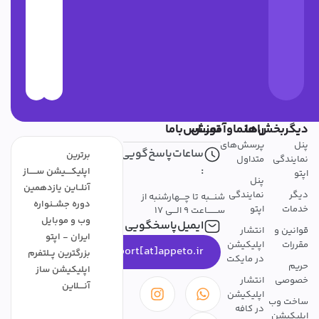
یگربخش‌ها
راهنماوآموزش
تمــــاس‌باما
نل
پرسش‌های
ساعات‌پاسخ‌گویی
برترین
مایندگی
متداول
:
اپلیکــــیشن ســـــاز
پتو
پنل
آنلــاین یازدهمین
یگر
نمایندگی
شنـــبه تا چـــهارشنبه از
دوره جشــنواره
دمات
اپتو
ســـــــاعت 9 الـــی 17
وب و موبایل
ایمیل‌پاسخگویی
وانین و
انتشار
ایران - اپتو
قررات
اپلیکیشن
support[at]appeto.ir
بزرگترین پــلتفرم
در مایکت
ریم
اپلیکیشن ساز
صوصی
انتشار
آنــــلاین
اپلیکیشن
اخت وب
در کافه
پلیکیشن