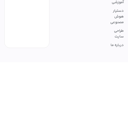
موزشی
ستیار
وش
صنوعی
راحی
ایت
رباره ما