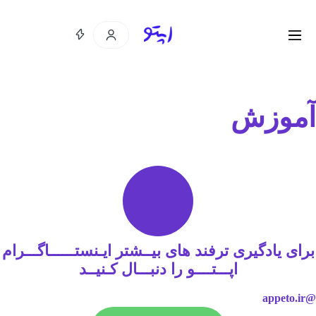
آموزش
برای یادگیری ترفند های بیــشتر ایـنستــــــاگـــرام
اپـــتــــو را دنبـــال کـنیــد
@appeto.ir