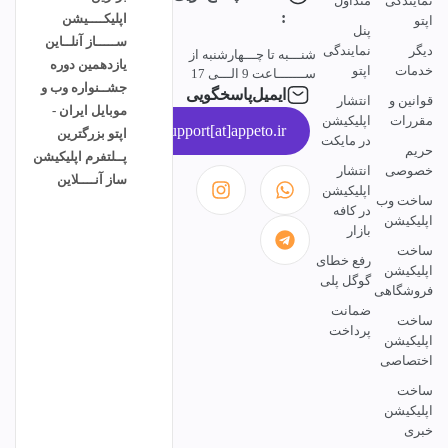
نمایندگی
متداول
:
اپلیکــــیشن
اپتو
پنل
ســـــاز آنلــاین
دیگر
نمایندگی
شنـــبه تا چـــهارشنبه از
یازدهمین دوره
خدمات
اپتو
ســـــــاعت 9 الـــی 17
جشــنواره وب و
ایمیل‌پاسخگویی
قوانین و
انتشار
موبایل ایران -
مقررات
اپلیکیشن
support[at]appeto.ir
اپتو بزرگترین
در مایکت
حریم
پــلتفرم اپلیکیشن
خصوصی
انتشار
ساز آنــــلاین
اپلیکیشن
ساخت وب
در کافه
اپلیکیشن
بازار
ساخت
رفع خطای
اپلیکیشن
گوگل پلی
فروشگاهی
ضمانت
ساخت
پرداخت
اپلیکیشن
اختصاصی
ساخت
اپلیکیشن
خبری