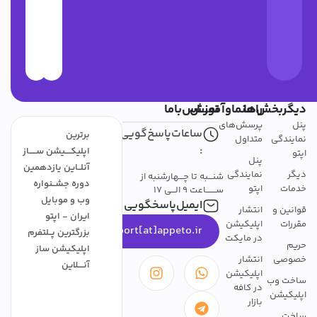
دیگربخش‌ها
راهنماوآموزش
تمــــاس‌باما
پنل
پرسش‌های
ساعات‌پاسخ‌گویی
برترین
نمایندگی
متداول
:
اپلیکــــیشن ســـــاز
اپتو
پنل
آنلــاین یازدهمین
دیگر
نمایندگی
شنـــبه تا چـــهارشنبه از
دوره جشــنواره
خدمات
اپتو
ســـــــاعت 9 الـــی 17
وب و موبایل
ایمیل‌پاسخگویی
قوانین و
انتشار
ایران - اپتو
مقررات
اپلیکیشن
support[at]appeto.ir
بزرگترین پــلتفرم
در مایکت
حریم
اپلیکیشن ساز
خصوصی
انتشار
آنــــلاین
اپلیکیشن
ساخت وب
در کافه
اپلیکیشن
بازار
ساخت