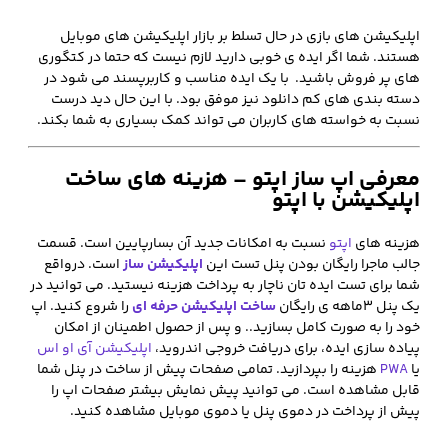
اپلیکیشن های بازی در حال تسلط بر بازار اپلیکیشن های موبایل
هستند. شما اگر ایده ی خوبی دارید لازم نیست که حتما در کتگوری
های پر فروش باشید. با یک ایده مناسب و کاربرپسند می شود در
دسته بندی های کم دانلود نیز موفق بود. با این حال دید درست
نسبت به خواسته های کاربران می تواند کمک بسیاری به شما بکند.
معرفی اپ ساز اپتو – هزینه های ساخت
اپلیکیشن با اپتو
هزینه های
اپتو
نسبت به امکانات جدید آن بسارپایین است. قسمت
جالب ماجرا رایگان بودن پنل تست این
اپلیکیشن ساز
است. درواقع
شما برای تست ایده تان ناچار به پرداخت هزینه نیستید. می توانید در
یک پنل 3ماهه ی رایگان
ساخت اپلیکیشن حرفه ای
را شروع کنید. اپ
خود را به صورت کامل بسازید.. و پس از حصول اطمینان از امکان
پیاده سازی ایده، برای دریافت خروجی اندروید،
اپلیکیشن آی او اس
یا
PWA
هزینه را بپردازید. تمامی صفحات پیش از ساخت در پنل شما
قابل مشاهده است. می توانید پیش نمایش بیشتر صفحات اپ را
پیش از پرداخت در دموی پنل یا دموی موبایل مشاهده کنید.