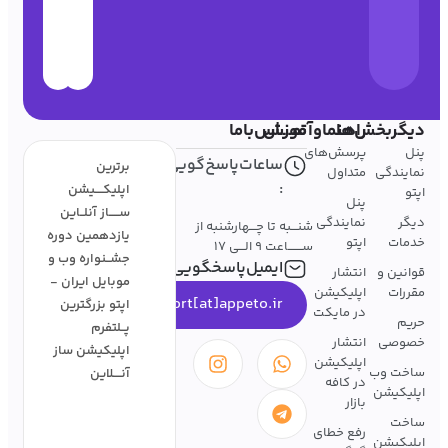
دیگربخش‌ها
راهنماوآموزش
تمــــاس‌باما
پنل
پرسش‌های
ساعات‌پاسخ‌گویی
برترین
نمایندگی
متداول
:
اپلیکــــیشن
اپتو
پنل
ســـــاز آنلــاین
دیگر
نمایندگی
شنـــبه تا چـــهارشنبه از
یازدهمین دوره
خدمات
اپتو
ســـــــاعت 9 الـــی 17
جشــنواره وب و
ایمیل‌پاسخگویی
قوانین و
انتشار
موبایل ایران -
مقررات
اپلیکیشن
support[at]appeto.ir
اپتو بزرگترین
در مایکت
حریم
پــلتفرم
خصوصی
انتشار
اپلیکیشن ساز
اپلیکیشن
ساخت وب
آنــــلاین
در کافه
اپلیکیشن
بازار
ساخت
رفع خطای
اپلیکیشن