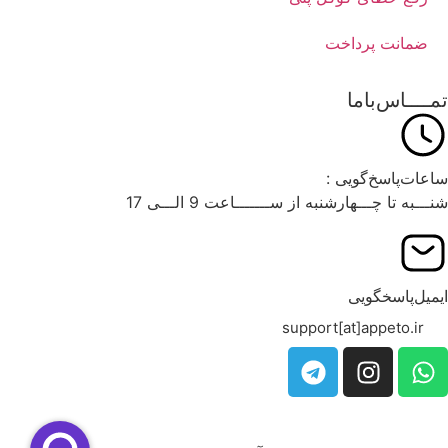
ضمانت پرداخت
تمــــاس‌باما
ساعات‌پاسخ‌گویی :
شنـــبه تا چـــهارشنبه از ســـــــاعت 9 الـــی 17
ایمیل‌پاسخگویی
support[at]appeto.ir