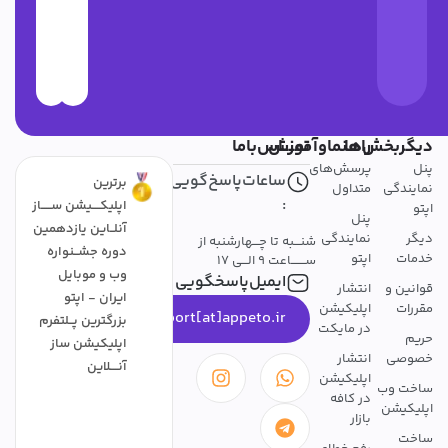
دیگربخش‌ها
راهنماوآموزش
تمــــاس‌باما
پنل
پرسش‌های
ساعات‌پاسخ‌گویی
برترین
نمایندگی
متداول
:
اپلیکــــیشن ســـــاز
اپتو
پنل
آنلــاین یازدهمین
دیگر
نمایندگی
شنـــبه تا چـــهارشنبه از
دوره جشــنواره
خدمات
اپتو
ســـــــاعت 9 الـــی 17
وب و موبایل
ایمیل‌پاسخگویی
قوانین و
انتشار
ایران - اپتو
مقررات
اپلیکیشن
support[at]appeto.ir
بزرگترین پــلتفرم
در مایکت
حریم
اپلیکیشن ساز
خصوصی
انتشار
آنــــلاین
اپلیکیشن
ساخت وب
در کافه
اپلیکیشن
بازار
ساخت