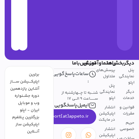
دیگربخش‌ها
راهنماوآموزش
تمــــاس‌باما
پنل
پرسش‌های
ساعات‌پاسخ‌گویی
برترین
نمایندگی
متداول
:
اپلیکــــیشن ســـــاز
اپتو
پنل
آنلــاین یازدهمین
دیگر
نمایندگی
شنـــبه تا چـــهارشنبه از
دوره جشــنواره
خدمات
اپتو
ســـــــاعت 9 الـــی 17
وب و موبایل
ایمیل‌پاسخگویی
قوانین و
انتشار
ایران - اپتو
مقررات
اپلیکیشن
support[at]appeto.ir
بزرگترین پــلتفرم
در مایکت
حریم
اپلیکیشن ساز
خصوصی
انتشار
آنــــلاین
اپلیکیشن
ساخت وب