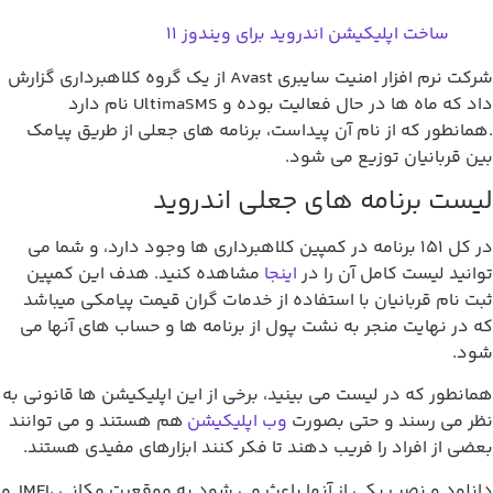
ساخت اپلیکیشن اندروید برای ویندوز 11
شرکت نرم افزار امنیت سایبری Avast از یک گروه کلاهبرداری گزارش
داد که ماه ها در حال فعالیت بوده و UltimaSMS نام دارد
مانطور که از نام آن پیداست، برنامه های جعلی از طریق پیامک
ن قربانیان توزیع می شود.
یست برنامه های جعلی اندروید
در کل 151 برنامه در کمپین کلاهبرداری ها وجود دارد، و شما می
انید لیست کامل آن را در
اینجا
مشاهده کنید. هدف این کمپین
ت نام قربانیان با استفاده از خدمات گران قیمت پیامکی میباشد
 در نهایت منجر به نشت پول از برنامه ها و حساب های آنها می
ود.
انطور که در لیست می بینید، برخی از این اپلیکیشن ها قانونی به
ر می رسند و حتی بصورت
وب اپلیکیشن
هم هستند و می توانند
ضی از افراد را فریب دهند تا فکر کنند ابزارهای مفیدی هستند.
دانلود و نصب یکی از آنها باعث می شود به موقعیت مکانی ،IMEI و