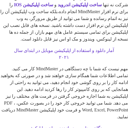
نه تنها
ساخت اپلیکیشن اندروید
و
ساخت اپلیکیشن IOS
را
برای نرم افزار MindMaster انجام داده،‌بلکه ساخت وب اپلیکیشن آن را
ه اتمام رسانده و شما می توانید از طریق مرورگر،‌ به وب
یشن این نرم افزار دست داشته باشید. نسخه های قابل نصب این
یشن برای تمامی سیستم عامل های مهم بازار، از جمله ده ها
از لینوکس، ویندوز و مک او اس نیز قابل دانلود است.
آمار دانلود و استفاده از اپلیکیشن موبایل در ابتدای سال
۲۰۲۱
مهم نیست که شما با چه دستگاهی در MindMaster کار می کنید.
 اطلاعات شما همگام سازی خواهند شد و در صورتی که بخواهید
 کار را بر روی گوشی خود انجام دهید، می توانید به راحتی از
ایی که بر روی کامپیوتر کار را رها کردید ادامه دهید. این
یشن به شما اجازه خروجی گرفتن در فرمت های مختلف را نیز
می دهد. شما می توانید خروجی کار خود را در بصورت عکس، PDF ،
Word, Excel, PowerPoint و فرمت خود اپلیکیشن MindMaster دریافت
.