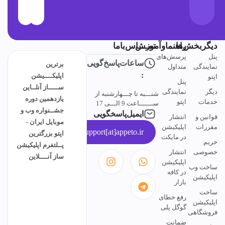
گربخش‌ها
راهنماوآموزش
تمــــاس‌باما
پرسش‌های
ساعات‌پاسخ‌گویی
برترین
یندگی
متداول
:
اپلیکــــیشن
پنل
ســـــاز آنلــاین
ر
نمایندگی
شنـــبه تا چـــهارشنبه از
یازدهمین دوره
ات
اپتو
ســـــــاعت 9 الـــی 17
جشــنواره وب و
ایمیل‌پاسخگویی
نین و
انتشار
موبایل ایران -
رات
اپلیکیشن
support[at]appeto.ir
اپتو بزرگترین
در مایکت
م
پــلتفرم اپلیکیشن
وصی
انتشار
ساز آنــــلاین
اپلیکیشن
خت وب
در کافه
یکیشن
بازار
خت
رفع خطای
یکیشن
گوگل پلی
شگاهی
ضمانت