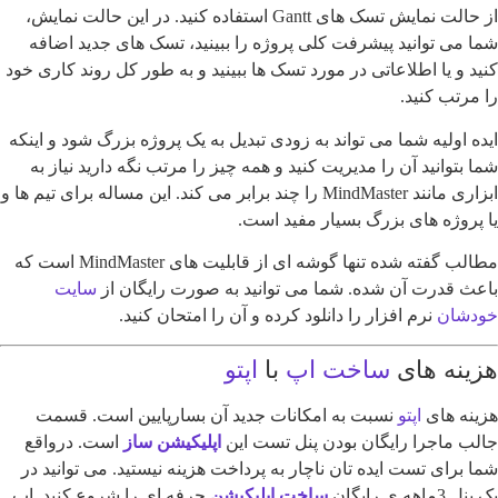
از حالت نمایش تسک های Gantt استفاده کنید. در این حالت نمایش،
ی توانید پیشرفت کلی پروژه را ببینید، تسک های جدید اضافه
و یا اطلاعاتی در مورد تسک ها ببینید و به طور کل روند کاری خود
تب کنید.
اولیه شما می تواند به زودی تبدیل به یک پروژه بزرگ شود و اینکه
توانید آن را مدیریت کنید و همه چیز را مرتب نگه دارید نیاز به
ابزاری مانند MindMaster را چند برابر می کند. این مساله برای تیم ها و
وژه های بزرگ بسیار مفید است.
مطالب گفته شده تنها گوشه ای از قابلیت های MindMaster است که
قدرت آن شده. شما می توانید به صورت رایگان از
سایت
ان
نرم افزار را دانلود کرده و آن را امتحان کنید.
نه های
ساخت اپ
با
اپتو
 های
اپتو
نسبت به امکانات جدید آن بسارپایین است. قسمت
ماجرا رایگان بودن پنل تست این
اپلیکیشن ساز
است. درواقع
رای تست ایده تان ناچار به پرداخت هزینه نیستید. می توانید در
 رایگان
ساخت اپلیکیشن
حرفه ای را شروع کنید. اپ